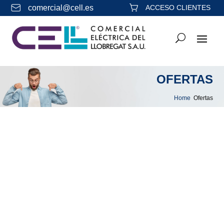
comercial@cell.es
ACCESO CLIENTES
OFERTAS
Home
Ofertas
&#x39