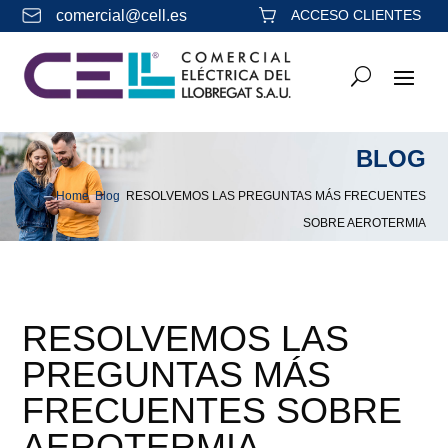
comercial@cell.es
ACCESO CLIENTES
BLOG
Home
Blog
RESOLVEMOS LAS PREGUNTAS MÁS FRECUENTES
&#x39;
&#x39;
SOBRE AEROTERMIA
RESOLVEMOS LAS
PREGUNTAS MÁS
FRECUENTES SOBRE
AEROTERMIA