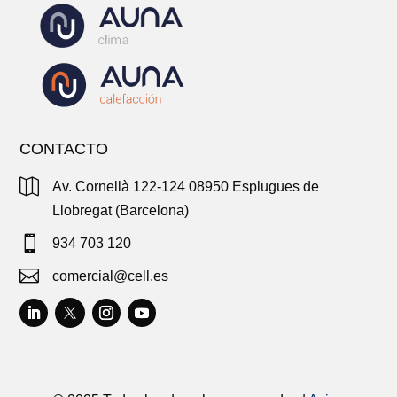
CONTACTO

Av. Cornellà 122-124 08950 Esplugues de
Llobregat (Barcelona)

934 703 120

comercial@cell.es