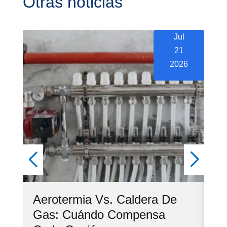
Otras noticias
Jul
21
2026
Aerotermia Vs. Caldera De
Ve
Gas: Cuándo Compensa
Co