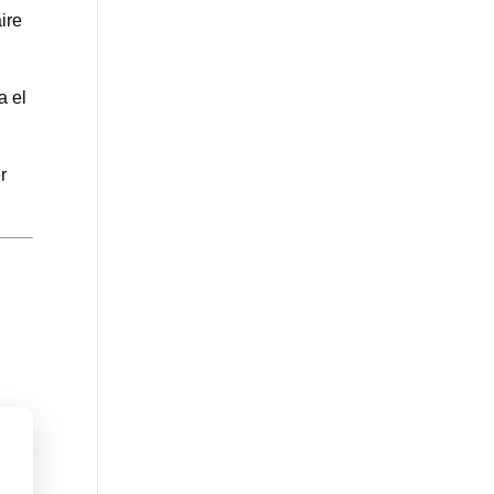
ire
a el
r