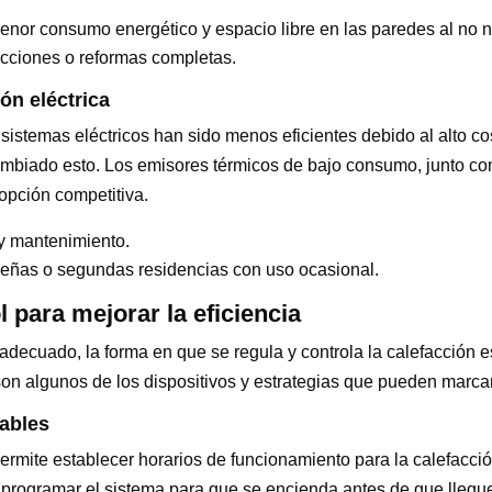
menor consumo energético y espacio libre en las paredes al no n
ucciones o reformas completas.
ón eléctrica
istemas eléctricos han sido menos eficientes debido al alto cost
mbiado esto. Los emisores térmicos de bajo consumo, junto co
opción competitiva.
n y mantenimiento.
ueñas o segundas residencias con uso ocasional.
 para mejorar la eficiencia
adecuado, la forma en que se regula y controla la calefacción e
 son algunos de los dispositivos y estrategias que pueden marcar
ables
rmite establecer horarios de funcionamiento para la calefacc
 programar el sistema para que se encienda antes de que llegu