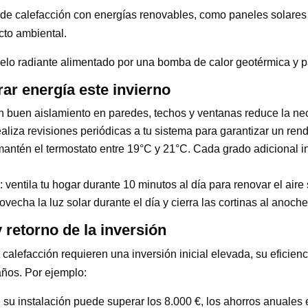
e calefacción con energías renovables, como paneles solares o
cto ambiental.
uelo radiante alimentado por una bomba de calor geotérmica y p
ar energía este invierno
un buen aislamiento en paredes, techos y ventanas reduce la ne
realiza revisiones periódicas a tu sistema para garantizar un ren
mantén el termostato entre 19°C y 21°C. Cada grado adicional
: ventila tu hogar durante 10 minutos al día para renovar el air
rovecha la luz solar durante el día y cierra las cortinas al anoch
 retorno de la inversión
alefacción requieren una inversión inicial elevada, su eficienc
años. Por ejemplo:
 su instalación puede superar los 8.000 €, los ahorros anuale