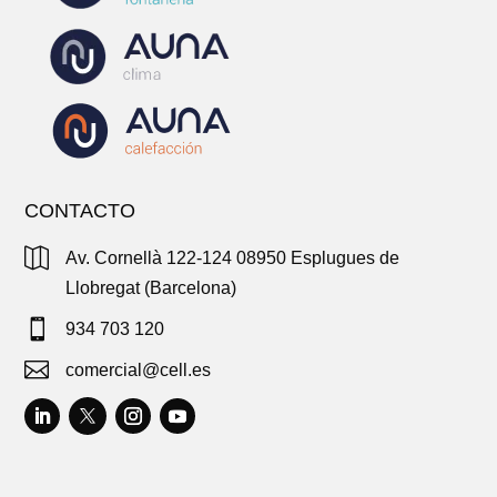
CONTACTO

Av. Cornellà 122-124 08950 Esplugues de
Llobregat (Barcelona)

934 703 120

comercial@cell.es