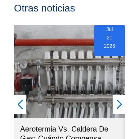
Otras noticias
Jul
21
2026
Aerotermia Vs. Caldera De
Ve
Gas: Cuándo Compensa
Co