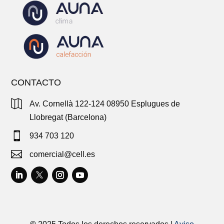
CONTACTO

Av. Cornellà 122-124 08950 Esplugues de
Llobregat (Barcelona)

934 703 120

comercial@cell.es