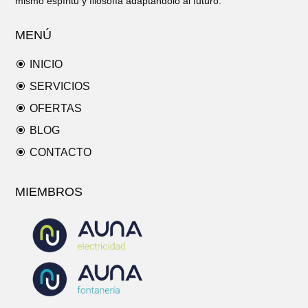
mismo espíritu y filosofía adaptándolo al futuro.
MENÚ
\
INICIO
\
SERVICIOS
\
OFERTAS
\
BLOG
\
CONTACTO
MIEMBROS