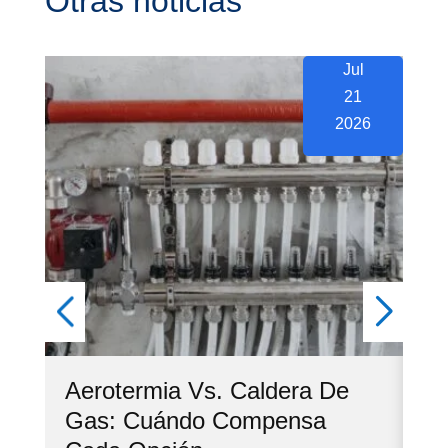
Otras noticias
Jul
21
2026
Aerotermia Vs. Caldera De
Ve
Gas: Cuándo Compensa
Co