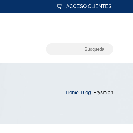
ACCESO CLIENTES
Home
Blog
Prysmian
&#x39;
&#x39;