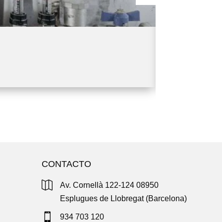
Ventilació
Saber más
CONTACTO

Av. Cornellà 122-124 08950
Esplugues de Llobregat (Barcelona)

934 703 120