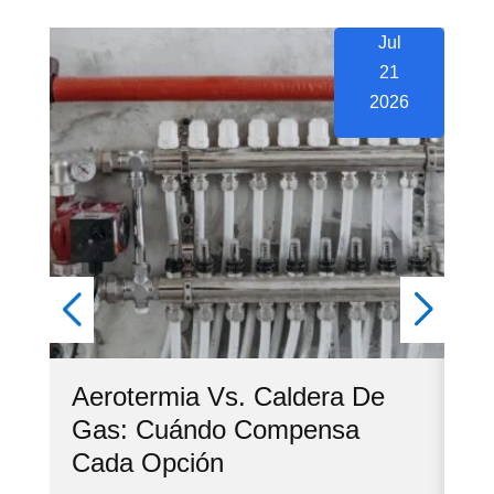
Jul
21
2026
Aerotermia Vs. Caldera De
Ve
Gas: Cuándo Compensa
Co
Cada Opción
Cu