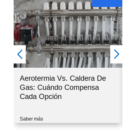
Aerotermia Vs. Caldera De
Ve
Gas: Cuándo Compensa
Co
Cada Opción
Cu
Saber más
Sa