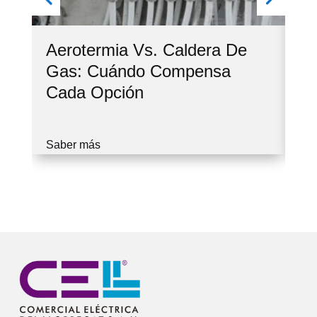
Aerotermia Vs. Caldera De
Ve
Gas: Cuándo Compensa
Co
Cada Opción
Cu
Saber más
Sa