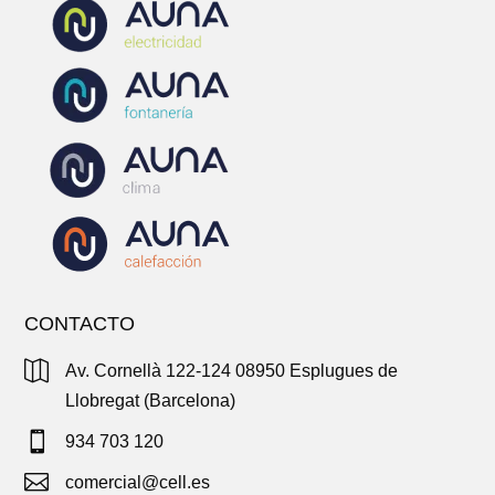
CONTACTO

Av. Cornellà 122-124 08950 Esplugues de
Llobregat (Barcelona)

934 703 120

comercial@cell.es