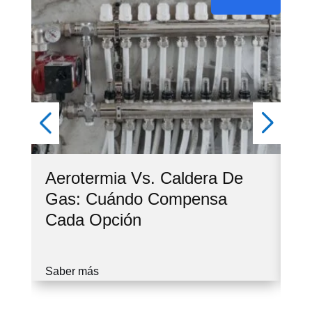
Aerotermia Vs. Caldera De
Ve
Gas: Cuándo Compensa
Co
Cada Opción
Cu
Saber más
Sa