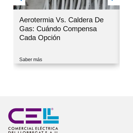
Aerotermia Vs. Caldera De
Ve
Gas: Cuándo Compensa
Co
Cada Opción
Cu
Saber más
Sa