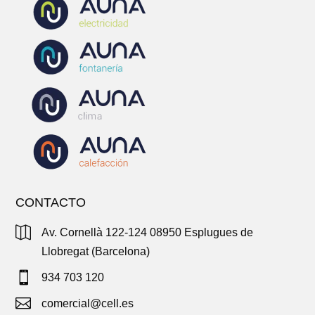
CONTACTO

Av. Cornellà 122-124 08950 Esplugues de
Llobregat (Barcelona)

934 703 120

comercial@cell.es